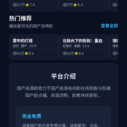
2.1万
7.4
11万
8.4
3.6万
热门推荐
查看全部
播放量领先的国产连续剧
00:50:32
臻彩画质
02:11:36
HD高清
00:52:5
雾中的灯塔
北极光下的告别：重启
琅琊榜
热门
热门
热门
综艺
·
国产
·
2019
纪录片
·
英国
·
2016
电视剧
·
国
16万
8.6
16万
8.6
16万
平台介绍
国产高清剧
致力于
国产高清电视剧在线观看
与热播
国产剧点播，高清流畅、剧集持续更新。
完全免费
海量国产剧片库免费点播，涵盖都市、古装、