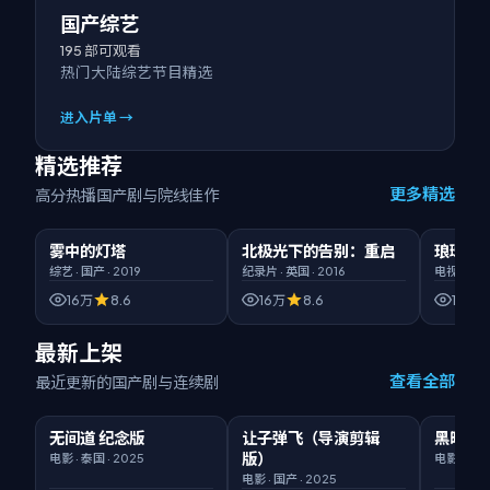
国产综艺
195
部可观看
热门大陆综艺节目精选
进入片单 →
精选推荐
更多精选
高分热播国产剧与院线佳作
00:50:32
臻彩画质
02:11:36
HD高清
00:52:5
雾中的灯塔
北极光下的告别：重启
琅琊榜
精选
精选
精选
综艺
·
国产
·
2019
纪录片
·
英国
·
2016
电视剧
·
国
16万
8.6
16万
8.6
16万
最新上架
查看全部
最近更新的国产剧与连续剧
01:48:46
臻彩
02:36:44
臻彩
01:51:59
无间道 纪念版
让子弹飞（导演剪辑
黑暗荣
新片
新片
版）
电影
·
泰国
·
2025
电影
·
国产
电影
·
国产
·
2025